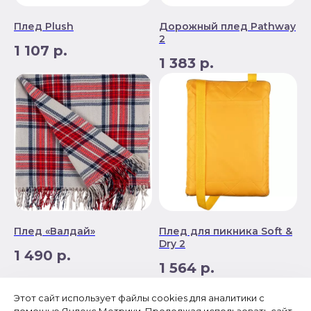
Плед Plush
Дорожный плед Pathway
2
1 107
р.
1 383
р.
Плед «Валдай»
Плед для пикника Soft &
Dry 2
1 490
р.
1 564
р.
Этот сайт использует файлы cookies для аналитики с
Load more