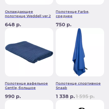
Охлаждающее
Полотенце Farbe,
полотенце Weddell ver.2
среднее
648
р.
750
р.
Полотенце вафельное
Полотенце спортивное
Gentle, большое
Snaab
990
р.
1 338
р.
1 595
р.