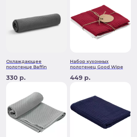
Охлаждающее
Набор кухонных
полотенце Baffin
полотенец Good Wipe
330
р.
449
р.