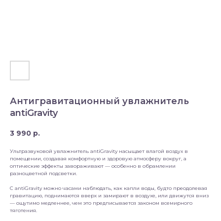
Антигравитационный увлажнитель
antiGravity
3 990
р.
Ультразвуковой увлажнитель antiGravity насыщает влагой воздух в
помещении, создавая комфортную и здоровую атмосферу вокруг, а
оптические эффекты завораживают — особенно в обрамлении
разноцветной подсветки.
С antiGravity можно часами наблюдать, как капли воды, будто преодолевая
гравитацию, поднимаются вверх и замирают в воздухе, или движутся вниз
— ощутимо медленнее, чем это предписывается законом всемирного
тяготения.