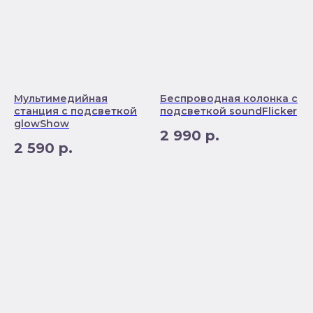
Мультимедийная
Беспроводная колонка с
станция с подсветкой
подсветкой soundFlicker
glowShow
2 990
р.
2 590
р.