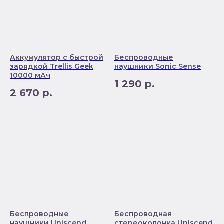
Аккумулятор с быстрой
Беспроводные
зарядкой Trellis Geek
наушники Sonic Sense
10000 мАч
1 290
р.
2 670
р.
Беспроводные
Беспроводная
наушники Uniscend
стереоколонка Uniscend