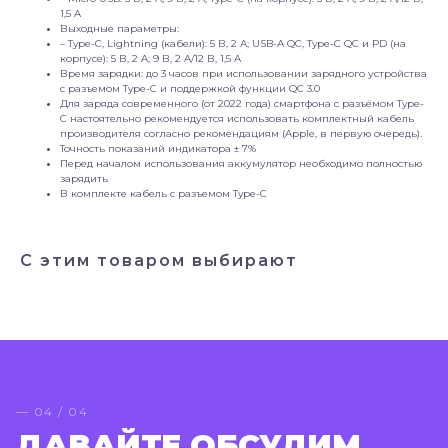
1,5 A
Выходные параметры:
– Тype-C, Lightning (кабели): 5 В, 2 А; USB-А QC, Type-C QC и PD (на
корпусе): 5 В, 2 A; 9 В, 2 A/12 В, 1,5 A
Время зарядки: до 3 часов при использовании зарядного устройства
с разъемом Type-C и поддержкой функции QC 3.0
Для заряда современного (от 2022 года) смартфона с разъёмом Type-
C настоятельно рекомендуется использовать комплектный кабель
производителя согласно рекомендациям (Apple, в первую очередь).
Точность показаний индикатора ± 7%
Перед началом использования аккумулятор необходимо полностью
зарядить
В комплекте кабель с разъемом Type-C
С этим товаром выбирают
— 04 / 04
ДАВАЙТЕ ОБСУДИМ