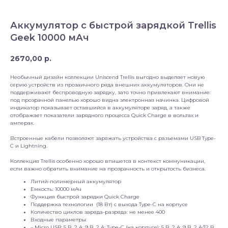
Аккумулятор с быстрой зарядкой Trellis
Geek 10000 мАч
2670,00
р.
Необычный дизайн коллекции Uniscend Trellis выгодно выделяет новую
серию устройств из прозаичного ряда внешних аккумуляторов. Они не
поддерживают беспроводную зарядку, зато точно привлекают внимание:
под прозрачной панелью хорошо видна электронная начинка. Цифровой
индикатор показывает оставшийся в аккумуляторе заряд, а также
отображает показатели зарядного процесса Quick Charge в вольтах и
амперах.
Встроенные кабели позволяют заряжать устройства с разъемами USB Type-
C и Lightning.
Коллекция Trellis особенно хорошо впишется в контекст коммуникации,
если важно обратить внимание на прозрачность и открытость бизнеса.
Литий-полимерный аккумулятор
Емкость: 10000 мАч
Функция быстрой зарядки Quick Charge
Поддержка технологии (18 Вт) c выхода Type-C на корпусе
Количество циклов заряда-разряда: не менее 400
Входные параметры:
– Micro USB: 5 В, 2 A; 9 В, 2 A; Type-C (на корпусе): 5 В, 2 A; 9 В, 2 A/12 В,