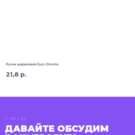
Ручка шариковая Euro Chrome
Руч
21,8
р.
2
— 04 / 04
ДАВАЙТЕ ОБСУДИМ