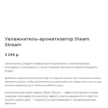
Увлажнитель-ароматизатор Steam
Stream
3 299
р.
Увлажнитель создаст комфортный микроклимат и неповторимую
атмосферу в помещении, а также позволит деликатно ароматизировать
воздух.
Добавьте ароматический раствор на водной основе или несколько капель
эфирного масла, чтобы дополнительно расслабиться перед сном или лучше
сконцентрироваться в течение рабочего дня.
Отличительная черта модели Steam Stream — эффектный дизайн в виде
парохода. Благодаря оптическому эффекту влага вырывается из труб на
палубе, словно дым, — создается умиротворяющее и завораживающее
зрелище.