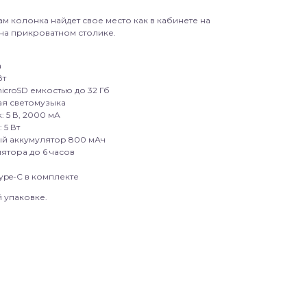
 колонка найдет свое место как в кабинете на
 на прикроватном столике.
а
Вт
icroSD емкостью до 32 Гб
я светомузыка
 5 В, 2000 мА
 5 Вт
й аккумулятор 800 мАч
ятора до 6 часов
ype-C в комплекте
 упаковке.