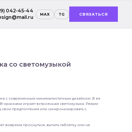
99) 042-45-44
СВЯЗАТЬСЯ
MAX
TG
esign@mail.ru
ка со светомузыкой
лонка с современным минималистичным дизайном. В ее
-красками играет встроенная светомузыка. Режим
д свои предпочтения или синхронизировать с
т вовремя проснуться, выпить таблетку или не
.