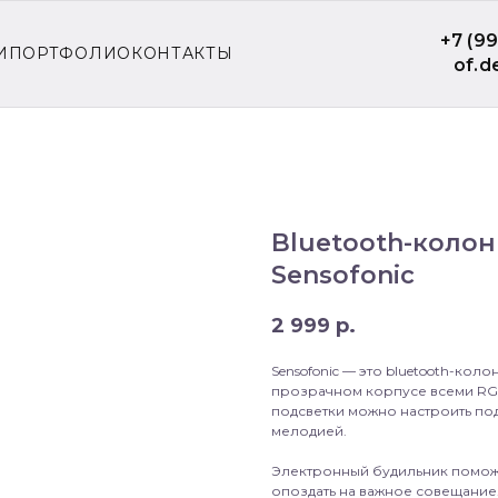
+7 (9
И
ПОРТФОЛИО
КОНТАКТЫ
of.d
Bluetooth-колон
Sensofonic
2 999
р.
Sensofonic — это bluetooth-ко
прозрачном корпусе всеми RGB
подсветки можно настроить по
мелодией.
Электронный будильник поможе
опоздать на важное совещание