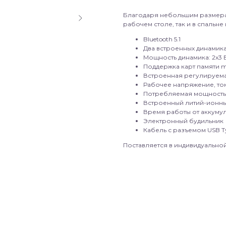
Благодаря небольшим размерам
рабочем столе, так и в спальне
Bluetooth 5.1
Два встроенных динамик
Мощность динамика: 2x3 
Поддержка карт памяти m
Встроенная регулируема
Рабочее напряжение, ток:
Потребляемая мощность:
Встроенный литий-ионны
Время работы от аккумул
Электронный будильник
Кабель с разъемом USB T
Поставляется в индивидуальной