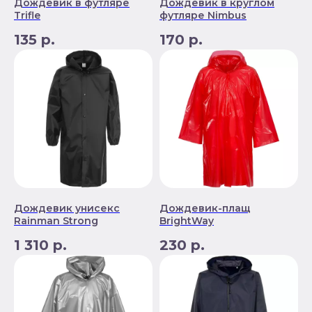
Дождевик в футляре
Дождевик в круглом
Trifle
футляре Nimbus
135
р.
170
р.
Дождевик унисекс
Дождевик-плащ
Rainman Strong
BrightWay
1 310
р.
230
р.