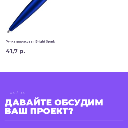
Ручка шариковая Bright Spark
Руч
41,7
р.
1
— 04 / 04
ДАВАЙТЕ ОБСУДИМ
ВАШ ПРОЕКТ?