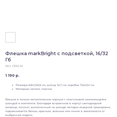
Флешка markBright с подсветкой, 16/32
Гб
SKU:
21022.42
1 190
р.
Размеры 6,6х1,3х0,5 см; шильд: 3х1,1 см; коробка 7,5х2,5х1 см
Материал металл; пластик
Флешка в тонком металлическом корпусе с пластиковой самоклеящейся
шильдой в комплекте. Благодаря встроенной в корпус светодиодной
матрице, логотип, выполненный на шильде методом лазерной гравировки,
подсвечивается белым, красным, зеленым или синим в зависимости от
выбранной модели.