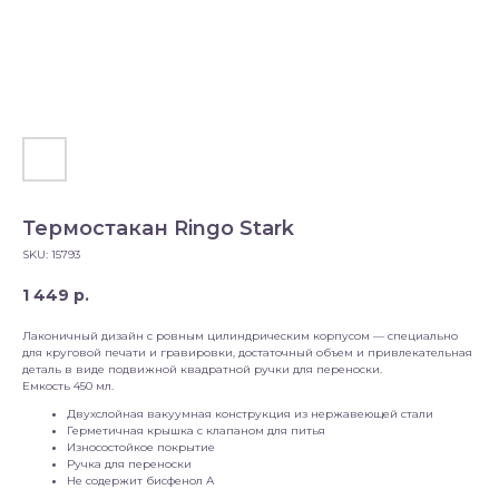
Термостакан Ringo Stark
SKU:
15793
1 449
р.
Лаконичный дизайн с ровным цилиндрическим корпусом — специально
для круговой печати и гравировки, достаточный объем и привлекательная
деталь в виде подвижной квадратной ручки для переноски.
Емкость 450 мл.
Двухслойная вакуумная конструкция из нержавеющей стали
Герметичная крышка с клапаном для питья
Износостойкое покрытие
Ручка для переноски
Не содержит бисфенол А