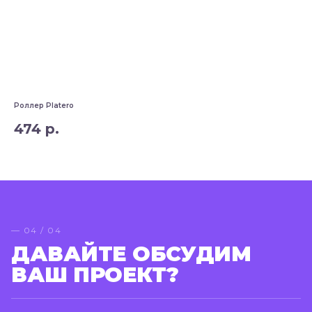
Роллер Platero
Руч
474
р.
6
— 04 / 04
ДАВАЙТЕ ОБСУДИМ
ВАШ ПРОЕКТ?