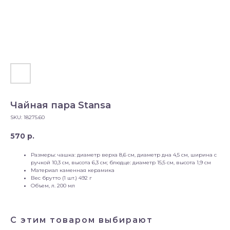
Чайная пара Stansa
SKU:
18275.60
570
р.
Размеры: чашка: диаметр верха 8,6 см, диаметр дна 4,5 см, ширина с
ручкой 10,3 см, высота 6,3 см; блюдце: диаметр 15,5 см, высота 1,9 см
Материал каменная керамика
Вес брутто (1 шт.) 492 г
Объем, л. 200 мл
С этим товаром выбирают