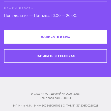
РЕЖИМ РАБОТЫ
Понедельник — Пятница: 10:00 — 20:00.
НАПИСАТЬ В MAX
НАПИСАТЬ В TELEGRAM
© Студия «ОФДИЗАЙН» 2009–
2026
.
Все права защищены.
ИП Ким Н. К. | ИНН 500345091702 | ОГРНИП 321508100236021