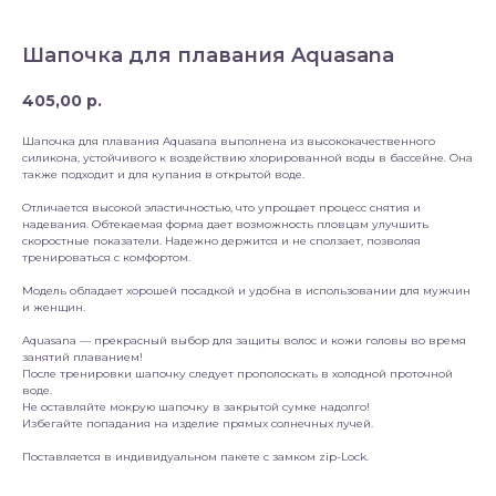
Шапочка для плавания Aquasana
405,00
р.
Шапочка для плавания Aquasana выполнена из высококачественного
силикона, устойчивого к воздействию хлорированной воды в бассейне. Она
также подходит и для купания в открытой воде.
Отличается высокой эластичностью, что упрощает процесс снятия и
надевания. Обтекаемая форма дает возможность пловцам улучшить
скоростные показатели. Надежно держится и не сползает, позволяя
тренироваться с комфортом.
Модель обладает хорошей посадкой и удобна в использовании для мужчин
и женщин.
Aquasana — прекрасный выбор для защиты волос и кожи головы во время
занятий плаванием!
После тренировки шапочку следует прополоскать в холодной проточной
воде.
Не оставляйте мокрую шапочку в закрытой сумке надолго!
Избегайте попадания на изделие прямых солнечных лучей.
Поставляется в индивидуальном пакете с замком zip-Lock.