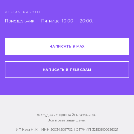
РЕЖИМ РАБОТЫ
Понедельник — Пятница: 10:00 — 20:00.
НАПИСАТЬ В MAX
НАПИСАТЬ В TELEGRAM
© Студия «ОФДИЗАЙН» 2009–
2026
.
Все права защищены.
ИП Ким Н. К. | ИНН 500345091702 | ОГРНИП 321508100236021