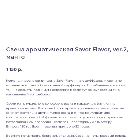
Свеча ароматическая Savor Flavor, ver.2,
манго
1 150
р.
Коллекция ароматов для дома Savor Flavor — это диффузоры и свечи по
мотивам композиций селективной парфюмерии. Полюбившиеся многим
тонкие ароматы поднимут настроение и создадут вокруг особый мир,
наполненный волшебством.
Свечи из натурального кокосового воска и парафина с фитилем из
древесины вишни. Кокосовый воск производит наименьшее количество
сажи относительно других типов воска и считается лучшим для
изготовления свечей. А фитиль из вишневого дерева горит с приятным
потрескиванием древесины, создавая неповторимую атмосферу.
Емкость 190 мл. Время горения примерно 30 часов.
Верхние ноты: манго, бергамот, апельсин. Средние ноты: розовый перец,