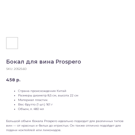
Бокал для вина Prospero
SKU:
20525.60
458
р.
Страна происхождения Китай
Размеры диаметр 8,5 см, высота 22 см
Материал пластик
Вес брутто (1 шт.) 161 г
Объем, л. 480 мл
Большой объем бокала Prospero идеально подходит для различных типов
вин — от красных и белых до игристых. Он также отлично подойдет для
подачи коктейлей или лимонадов.