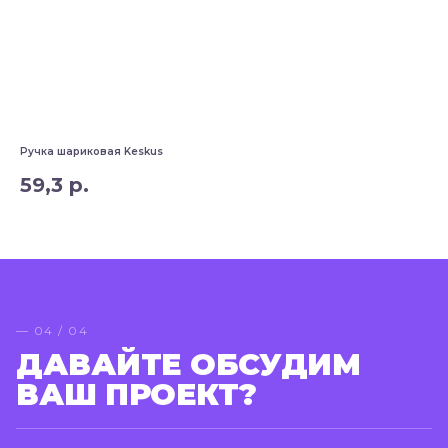
Ручка шариковая Keskus
Руч
59,3
р.
3
— 04 / 04
ДАВАЙТЕ ОБСУДИМ
ВАШ ПРОЕКТ?