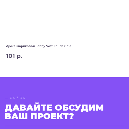
Ручка шариковая Lobby Soft Touch Gold
Руч
101
р.
4
— 04 / 04
ДАВАЙТЕ ОБСУДИМ
ВАШ ПРОЕКТ?