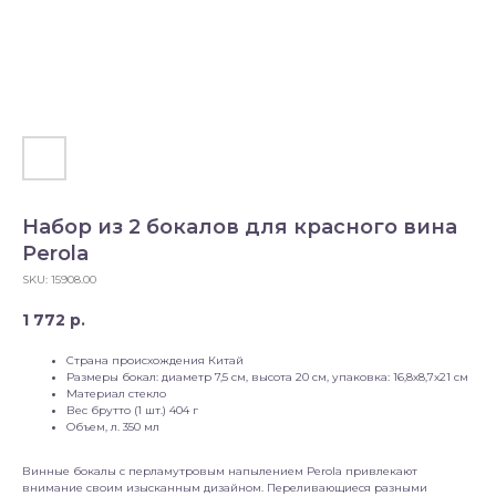
Набор из 2 бокалов для красного вина
Perola
SKU:
15908.00
1 772
р.
Страна происхождения Китай
Размеры бокал: диаметр 7,5 см, высота 20 см, упаковка: 16,8х8,7х21 см
Материал стекло
Вес брутто (1 шт.) 404 г
Объем, л. 350 мл
Винные бокалы с перламутровым напылением Perola привлекают
внимание своим изысканным дизайном. Переливающиеся разными