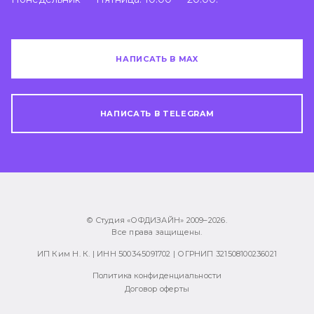
НАПИСАТЬ В MAX
НАПИСАТЬ В TELEGRAM
© Студия «ОФДИЗАЙН» 2009–
2026
.
Все права защищены.
ИП Ким Н. К. | ИНН 500345091702 | ОГРНИП 321508100236021
Политика конфиденциальности
Договор оферты