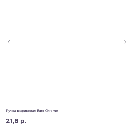
Ручка шариковая Euro Chrome
Руч
21,8
р.
7