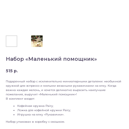
Набор «Маленький помощник»
515
р.
Подарочный набор с исключительно миниатюрными деталями: необычной
кружкой для эспрессо и милыми вязаными рукавичками на елку. Когда
важна каждая мелочь, и хочется деликатно выразить наилучшие
пожелания, выручит «Маленький помощник»!
В комплект входят:
Кофейная кружка Pairy;
Ложка для кофейной кружки Pairy;
Игрушка на елку «Рукавички».
Набор упакован в коробку с окошком.