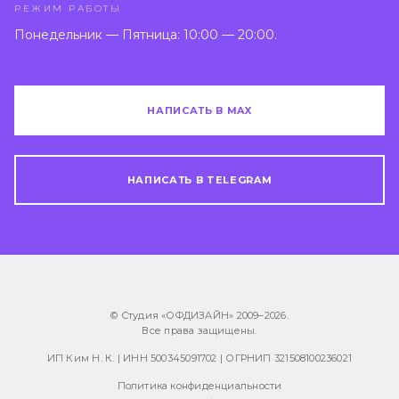
РЕЖИМ РАБОТЫ
Понедельник — Пятница: 10:00 — 20:00.
НАПИСАТЬ В MAX
НАПИСАТЬ В TELEGRAM
© Студия «ОФДИЗАЙН» 2009–
2026
.
Все права защищены.
ИП Ким Н. К. | ИНН 500345091702 | ОГРНИП 321508100236021
Политика конфиденциальности