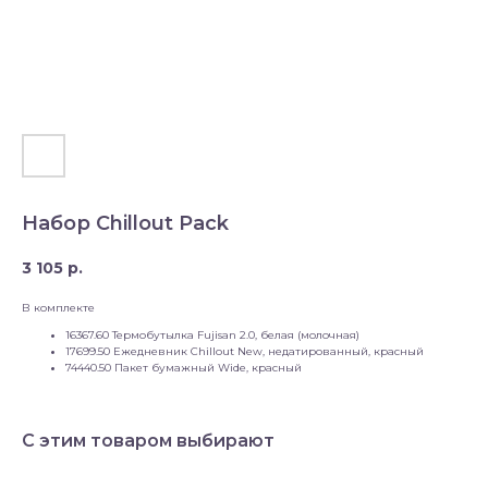
Набор Chillout Pack
3 105
р.
В комплекте
16367.60 Термобутылка Fujisan 2.0, белая (молочная)
17699.50 Ежедневник Chillout New, недатированный, красный
74440.50 Пакет бумажный Wide, красный
С этим товаром выбирают