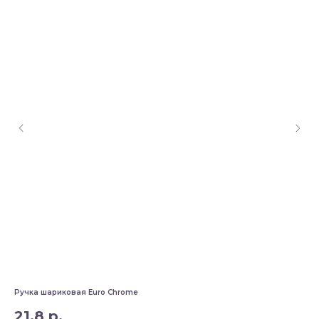
Ручка шариковая Euro Chrome
Руч
21,8
р.
2