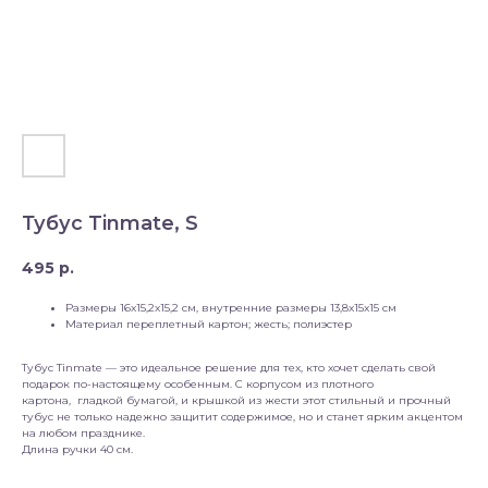
Тубус Tinmate, S
495
р.
Размеры 16x15,2x15,2 см, внутренние размеры 13,8x15x15 см
Материал переплетный картон; жесть; полиэстер
Тубус Tinmate — это идеальное решение для тех, кто хочет сделать свой
подарок по-настоящему особенным. С корпусом из плотного
картона, гладкой бумагой, и крышкой из жести этот стильный и прочный
тубус не только надежно защитит содержимое, но и станет ярким акцентом
на любом празднике.
Длина ручки 40 см.