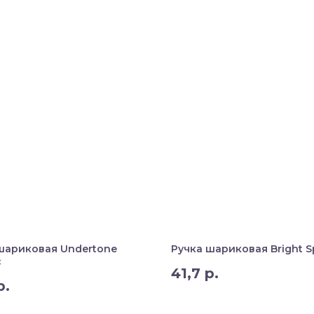
шариковая Undertone
Ручка шариковая Bright S
c
41,7
р.
р.