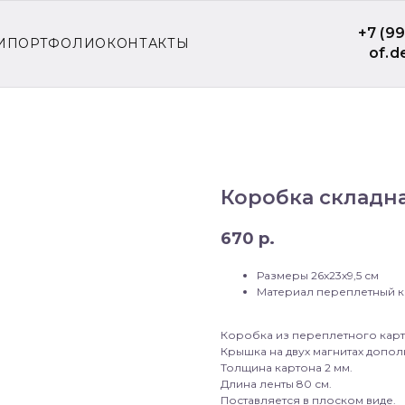
+7 (9
И
ПОРТФОЛИО
КОНТАКТЫ
of.d
Коробка складна
670
р.
Размеры 26x23x9,5 см
Материал переплетный к
Коробка из переплетного карт
Крышка на двух магнитах допо
Толщина картона 2 мм.
Длина ленты 80 см.
Поставляется в плоском виде.