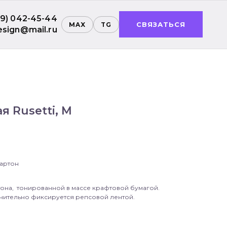
99) 042-45-44
СВЯЗАТЬСЯ
MAX
TG
esign@mail.ru
я Rusetti, M
артон
она, тонированной в массе крафтовой бумагой.
лнительно фиксируется репсовой лентой.