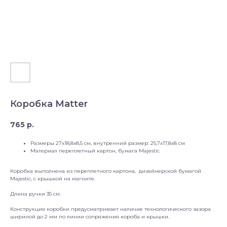
Коробка Matter
765
р.
Размеры 27х18,8х8,5 см, внутренний размер: 25,7х17,8х8 см
Материал переплетный картон, бумага Majestic
Коробка выполнена из переплетного картона, дизайнерской бумагой
Majestic, с крышкой на магните.
Длина ручки 35 см.
Конструкция коробки предусматривает наличие технологического зазора
шириной до 2 мм по линии сопряжения короба и крышки.