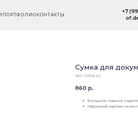
+7 (9
И
ПОРТФОЛИО
КОНТАКТЫ
of.d
Сумка для доку
SKU:
10106.40
860
р.
Большое главное отделе
Наружный карман на мол