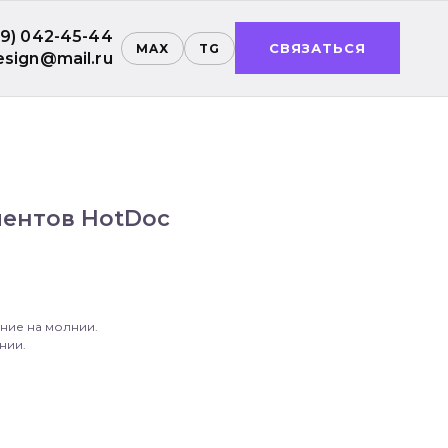
99) 042-45-44
СВЯЗАТЬСЯ
MAX
TG
esign@mail.ru
ментов HotDoc
ние на молнии.
нии.