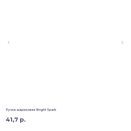
Ручка шариковая Bright Spark
Руч
41,7
р.
1