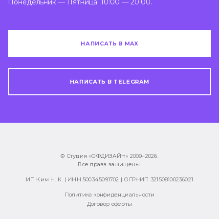
Понедельник — Пятница: 10:00 — 20:00.
НАПИСАТЬ В MAX
НАПИСАТЬ В TELEGRAM
© Студия «ОФДИЗАЙН» 2009–
2026
.
Все права защищены.
ИП Ким Н. К. | ИНН 500345091702 | ОГРНИП 321508100236021
Политика конфиденциальности
Договор оферты